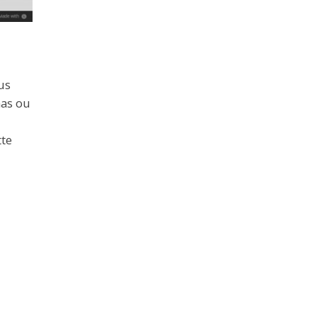
us
mas ou
tte