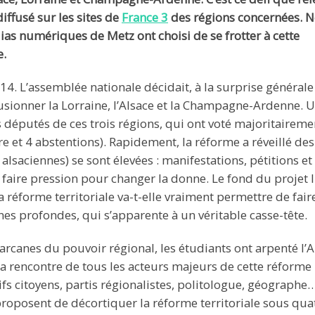
ffusé sur les sites de
France 3
des régions concernées. N
as numériques de Metz ont choisi de se frotter à cette
e.
14. L’assemblée nationale décidait, à la surprise générale
usionner la Lorraine, l’Alsace et la Champagne-Ardenne. 
es députés de ces trois régions, qui ont voté majoritaireme
 et 4 abstentions). Rapidement, la réforme a réveillé des
t alsaciennes) se sont élevées : manifestations, pétitions et
de faire pression pour changer la donne. Le fond du projet l
 réforme territoriale va-t-elle vraiment permettre de fair
es profondes, qui s’apparente à un véritable casse-tête.
arcanes du pouvoir régional, les étudiants ont arpenté l’
a rencontre de tous les acteurs majeurs de cette réforme 
ifs citoyens, partis régionalistes, politologue, géographe
proposent de décortiquer la réforme territoriale sous qua