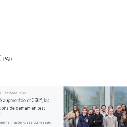
É PAR
15 octobre 2019
té augmentée et 360°, les
tions de demain en test
isième master-class du réseau