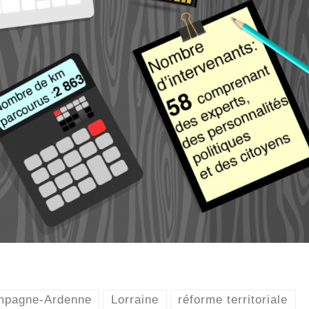
pagne-Ardenne
Lorraine
réforme territoriale