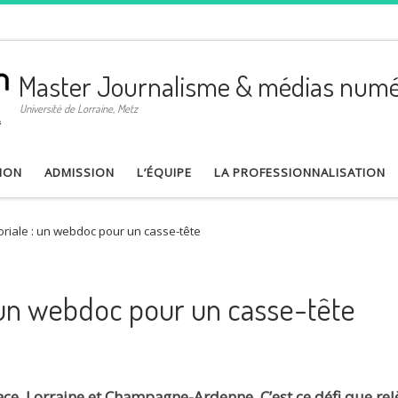
Master Journalisme & médias numé
Université de Lorraine, Metz
ION
ADMISSION
L’ÉQUIPE
LA PROFESSIONNALISATION
oriale : un webdoc pour un casse-tête
: un webdoc pour un casse-tête
ce, Lorraine et Champagne-Ardenne. C’est ce défi que rel