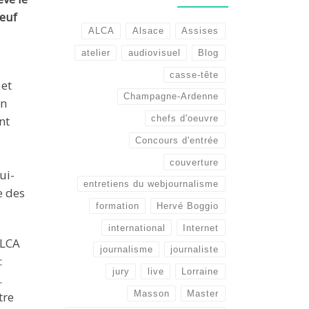
euf
ALCA
Alsace
Assises
atelier
audiovisuel
Blog
casse-tête
 et
Champagne-Ardenne
Un
nt
chefs d'oeuvre
Concours d'entrée
couverture
ui-
entretiens du webjournalisme
e des
formation
Hervé Boggio
international
Internet
ALCA
journalisme
journaliste
:
jury
live
Lorraine
…
Masson
Master
tre