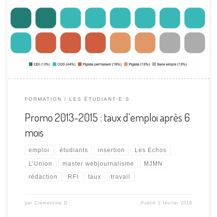
La promotion 2013-2015, composée de 18 anciens étudiants,
est diplômée depuis près de 5 mois. Voici son taux d’emploi et
les types de rédaction dans lesquels elle s’est insérée.
FORMATION
LES ÉTUDIANT·E·S
Promo 2013-2015 : taux d’emploi après 6
mois
emploi
étudiants
insertion
Les Echos
L’Union
master webjournalisme
MJMN
rédaction
RFI
taux
travail
par
Clémentine D
Publié
1 février 2016