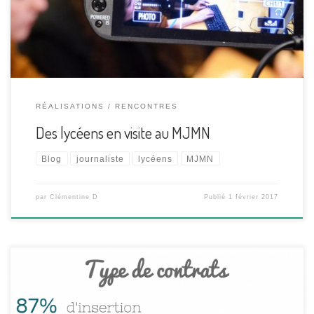
dans le cadre d’un concours. La situation est toujours un peu
délicate. On ne sait jamais trop quoi […]
RÉALISATIONS
RENCONTRES
Des lycéens en visite au MJMN
Blog
journaliste
lycéens
MJMN
par
Clémentine D
Publié
1 février 2017