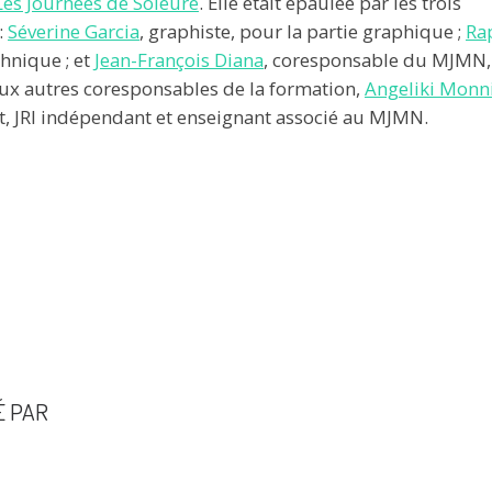
Les Journées de Soleure
. Elle était épaulée par les trois
:
Séverine Garcia
, graphiste, pour la partie graphique ;
Ra
chnique ; et
Jean-François Diana
, coresponsable du MJMN,
deux autres coresponsables de la formation,
Angeliki Monn
nt, JRI indépendant et enseignant associé au MJMN.
É PAR