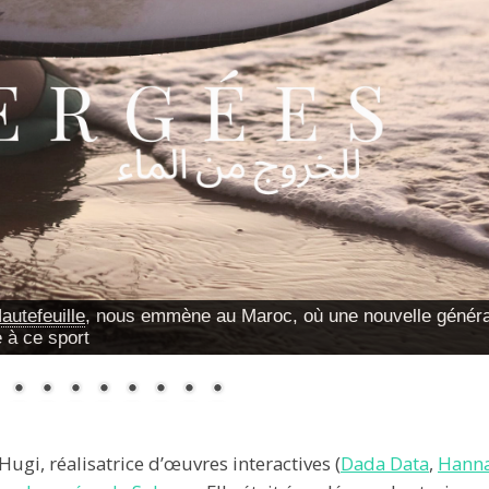
autefeuille
, nous emmène au Maroc, où une nouvelle généra
 à ce sport
Hugi, réalisatrice d’œuvres interactives (
Dada Data
,
Hanna