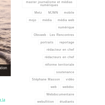
master journalisme et médias
numériques
Metz
MJMN
mobile
mojo
média
média web
numérique
Obsweb : Les Rencontres
portraits
reportage
rédacteur en chef
rédacteurs en chef
réforme territoriale
tion
soutenance
Stéphane Masson
vidéo
web
webdoc
Webdocumentaire
 la
webullition
étudiants