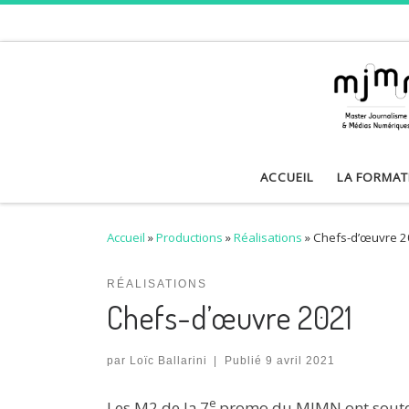
Skip to content
ACCUEIL
LA FORMAT
Accueil
»
Productions
»
Réalisations
»
Chefs-d’œuvre 
RÉALISATIONS
Chefs-d’œuvre 2021
par
Loïc Ballarini
|
Publié
9 avril 2021
e
Les M2 de la 7
promo du MJMN ont soutenu