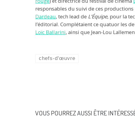
rouge
) et directrice du festival de cinéma
responsables du suivi de ces productions 
Dardeau
, tech lead de
L’Équipe
, pour la te
l’éditorial. Complétaient ce quatuor les 
Loïc Ballarini
, ainsi que Jean-Lou Lalleme
chefs-d'œuvre
VOUS POURREZ AUSSI ÊTRE INTÉRESS