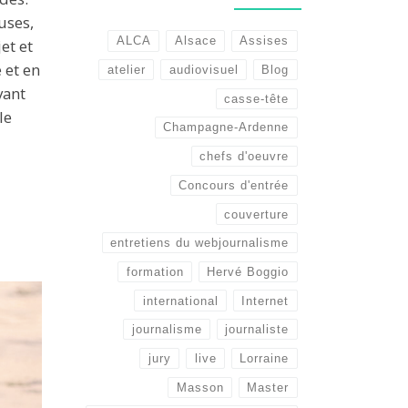
uses,
ALCA
Alsace
Assises
et et
 et en
atelier
audiovisuel
Blog
vant
casse-tête
le
Champagne-Ardenne
chefs d'oeuvre
Concours d'entrée
couverture
entretiens du webjournalisme
formation
Hervé Boggio
international
Internet
journalisme
journaliste
jury
live
Lorraine
Masson
Master