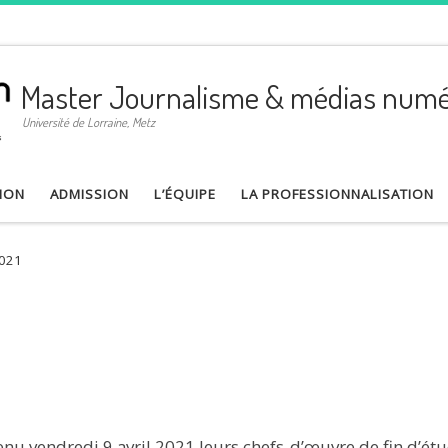
Master Journalisme & médias numé
Université de Lorraine, Metz
ION
ADMISSION
L’ÉQUIPE
LA PROFESSIONNALISATION
2021
 vendredi 9 avril 2021 leurs chefs-d’œuvre de fin d’étu