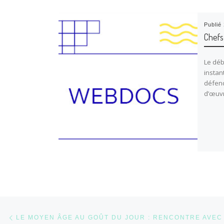
Publié
Chefs
Le déb
instant
défend
d’œuvr
Parcourir les articles
Article précédent