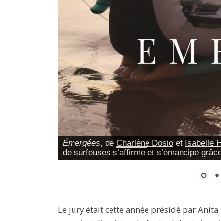
Émergées
, de
Charlène Dosio
et
Isabelle H
de surfeuses s’affirme et s’émancipe grâce
Le jury était cette année présidé par Anita 