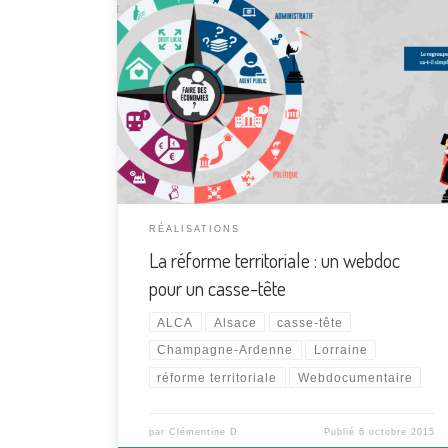
Comprendre la réforme territoriale en Alsace,
Lorraine et Champagne-Ardenne. C’est ce défi que
relève le webdocumentaire « le Casse-Tête ALCA »
diffusé sur les sites de France 3 des régions
concernées. Neuf étudiants du master 1
Journalisme et médias numériques de Metz ont
choisi de se frotter à cette thématique pour leur […]
RÉALISATIONS
La réforme territoriale : un webdoc
pour un casse-tête
ALCA
Alsace
casse-tête
Champagne-Ardenne
Lorraine
réforme territoriale
Webdocumentaire
par
Clémentine D
Publié
6 octobre 2015