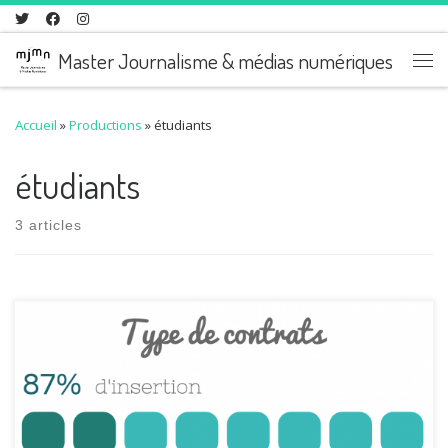
Skip to content
Master Journalisme & médias numériques
Me
Accueil
»
Productions
»
étudiants
étudiants
3 articles
La promotion 2013-2015, composée de 18 anciens étudiants,
est diplômée depuis près de 5 mois. Voici son taux d’emploi et