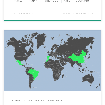
Master
MJMN
numérique
Past
reportage
par
Clémentine D
Publié
11 novembre 2015
Le Master Journalisme et Médias Numériques à Metz traverse
les frontières. Il y a de plus en plus d’étudiants étrangers qui
viennent se joindre à cette formation. Qu’ils arrivent d’Asie,
d’Amérique Latine ou d’Afrique du Nord, ils apportent un regard
nouveau. Etre loin de sa famille, de ses amis et […]
FORMATION
LES ÉTUDIANT·E·S