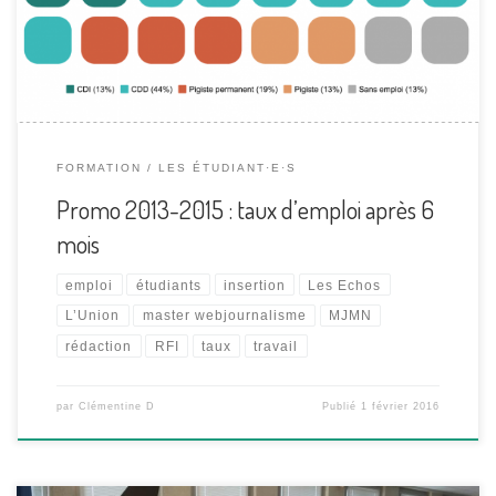
les types de rédaction dans lesquels elle s’est insérée.
FORMATION
LES ÉTUDIANT·E·S
Promo 2013-2015 : taux d’emploi après 6
mois
emploi
étudiants
insertion
Les Echos
L’Union
master webjournalisme
MJMN
rédaction
RFI
taux
travail
par
Clémentine D
Publié
1 février 2016