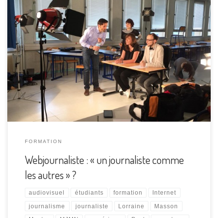
Internet : une révolution pour la presse ? C’est indéniable !
Stephane Masson, professeur en reportage audiovisuel au
sein du Master, donne sa vision du webjournalisme. Dans
le monde de la presse, l’avènement d’Internet fut un véritable
raz-de-marée qui donna naissance à une nouvelle fonction : le
webjournaliste. Et son terrain de jeu […]
FORMATION
Webjournaliste : « un journaliste comme
les autres » ?
audiovisuel
étudiants
formation
Internet
journalisme
journaliste
Lorraine
Masson