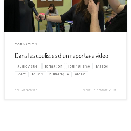
de plus en plus privilégiés par les sites d’information. Les web-
journalistes doivent donc avoir une formation […]
FORMATION
Dans les coulisses d’un reportage vidéo
audiovisuel
formation
journalisme
Master
Metz
MJMN
numérique
vidéo
par
Clémentine D
Publié
15 octobre 2015