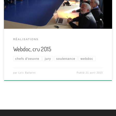
Master, de leur parrain Erwann Gaucher et de Ludovic Blecher,
titulaire de la Chaire Journalisme, numérique et innovation.
RÉALISATIONS
Webdoc, cru 2015
chefs d'oeuvre
jury
soutenance
webdoc
par
Loïc Ballarini
Publié
21 avril 2015