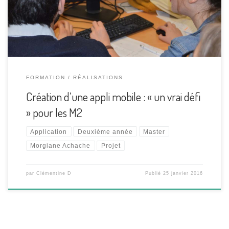
mois, pensé à la conception d’une application mobile. Répartis
en quatre groupes, les 19 étudiants devaient […]
FORMATION
RÉALISATIONS
Création d’une appli mobile : « un vrai défi
» pour les M2
Application
Deuxième année
Master
Morgiane Achache
Projet
par
Clémentine D
Publié
25 janvier 2016