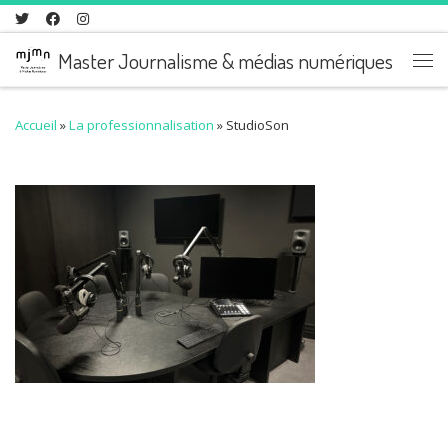
Skip to content
Master Journalisme & médias numériques
Me
Accueil
»
La professionnalisation
»
StudioSon