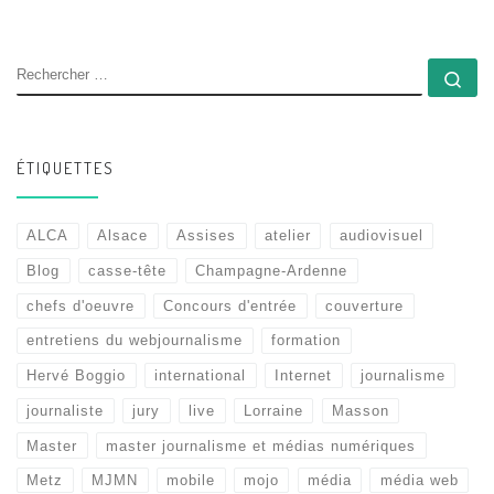
RECHERCHER
Rec
ÉTIQUETTES
ALCA
Alsace
Assises
atelier
audiovisuel
Blog
casse-tête
Champagne-Ardenne
chefs d'oeuvre
Concours d'entrée
couverture
entretiens du webjournalisme
formation
Hervé Boggio
international
Internet
journalisme
journaliste
jury
live
Lorraine
Masson
Master
master journalisme et médias numériques
Metz
MJMN
mobile
mojo
média
média web