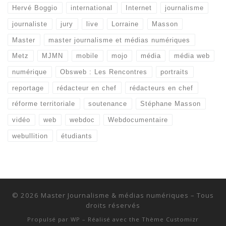
Hervé Boggio
international
Internet
journalisme
journaliste
jury
live
Lorraine
Masson
Master
master journalisme et médias numériques
Metz
MJMN
mobile
mojo
média
média web
numérique
Obsweb : Les Rencontres
portraits
reportage
rédacteur en chef
rédacteurs en chef
réforme territoriale
soutenance
Stéphane Masson
vidéo
web
webdoc
Webdocumentaire
webullition
étudiants
© 2026
Master Journalisme & médias numériques
– Tous
droits réservés
Propulsé par
WP
– Réalisé avec the
Thème Customizr