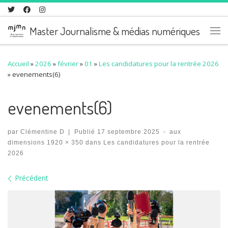
Skip to content
Master Journalisme & médias numériques
Me
Accueil
»
2026
»
février
»
01
»
Les candidatures pour la rentrée 2026
»
evenements(6)
evenements(6)
par
Clémentine D
|
Publié
17 septembre 2025
-
aux
dimensions
1920 × 350
dans
Les candidatures pour la rentrée
2026
Navigation des images
Précédent