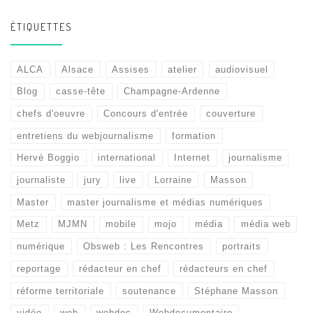
ÉTIQUETTES
ALCA
Alsace
Assises
atelier
audiovisuel
Blog
casse-tête
Champagne-Ardenne
chefs d'oeuvre
Concours d'entrée
couverture
entretiens du webjournalisme
formation
Hervé Boggio
international
Internet
journalisme
journaliste
jury
live
Lorraine
Masson
Master
master journalisme et médias numériques
Metz
MJMN
mobile
mojo
média
média web
numérique
Obsweb : Les Rencontres
portraits
reportage
rédacteur en chef
rédacteurs en chef
réforme territoriale
soutenance
Stéphane Masson
vidéo
web
webdoc
Webdocumentaire