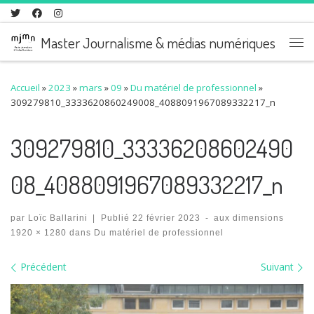
Skip to content
Master Journalisme & médias numériques
Me
Accueil
»
2023
»
mars
»
09
»
Du matériel de professionnel
»
309279810_3333620860249008_4088091967089332217_n
309279810_33336208602490
08_4088091967089332217_n
par
Loïc Ballarini
|
Publié
22 février 2023
-
aux dimensions
1920 × 1280
dans
Du matériel de professionnel
Navigation des images
Précédent
Suivant