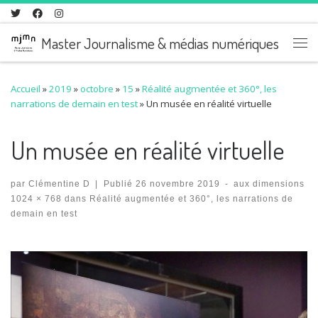
Skip to content
Master Journalisme & médias numériques
Me
Accueil
»
2019
»
octobre
»
15
»
Réalité augmentée et 360°, les
narrations de demain en test
»
Un musée en réalité virtuelle
Un musée en réalité virtuelle
par
Clémentine D
|
Publié
26 novembre 2019
-
aux dimensions
1024 × 768
dans
Réalité augmentée et 360°, les narrations de
demain en test
Navigation des images