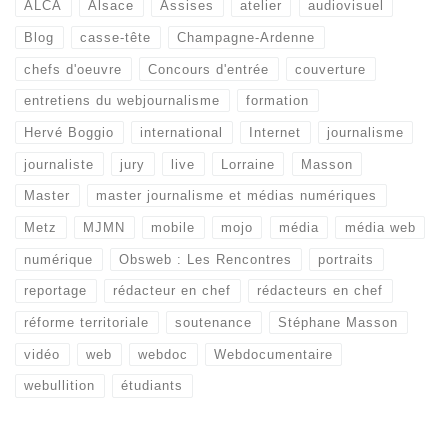
ALCA
Alsace
Assises
atelier
audiovisuel
Blog
casse-tête
Champagne-Ardenne
chefs d'oeuvre
Concours d'entrée
couverture
entretiens du webjournalisme
formation
Hervé Boggio
international
Internet
journalisme
journaliste
jury
live
Lorraine
Masson
Master
master journalisme et médias numériques
Metz
MJMN
mobile
mojo
média
média web
numérique
Obsweb : Les Rencontres
portraits
reportage
rédacteur en chef
rédacteurs en chef
réforme territoriale
soutenance
Stéphane Masson
vidéo
web
webdoc
Webdocumentaire
webullition
étudiants