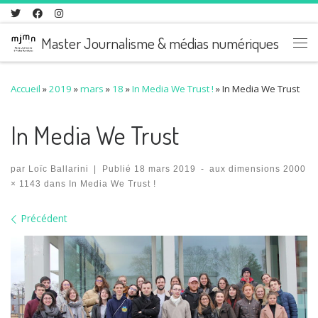
Skip to content
Master Journalisme & médias numériques
Me
Accueil
»
2019
»
mars
»
18
»
In Media We Trust !
»
In Media We Trust
In Media We Trust
par
Loïc Ballarini
|
Publié
18 mars 2019
-
aux dimensions
2000
× 1143
dans
In Media We Trust !
Navigation des images
Précédent