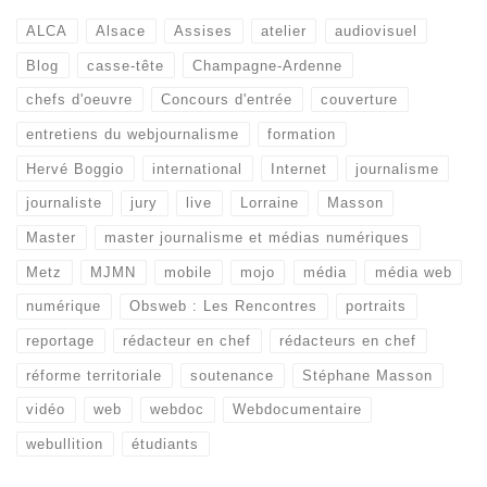
ALCA
Alsace
Assises
atelier
audiovisuel
Blog
casse-tête
Champagne-Ardenne
chefs d'oeuvre
Concours d'entrée
couverture
entretiens du webjournalisme
formation
Hervé Boggio
international
Internet
journalisme
journaliste
jury
live
Lorraine
Masson
Master
master journalisme et médias numériques
Metz
MJMN
mobile
mojo
média
média web
numérique
Obsweb : Les Rencontres
portraits
reportage
rédacteur en chef
rédacteurs en chef
réforme territoriale
soutenance
Stéphane Masson
vidéo
web
webdoc
Webdocumentaire
webullition
étudiants