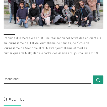
L'équipe d'In Media We Trust. Une réalisation collective des étudiant·e·s
en journalisme de l’IUT de journalisme de Cannes, de l’École de
journalisme de Grenoble et du Master Journalisme et médias
numériques de Metz, dans le cadre des Assises du journalisme 2019.
RECHERCHER
Rec
ÉTIQUETTES