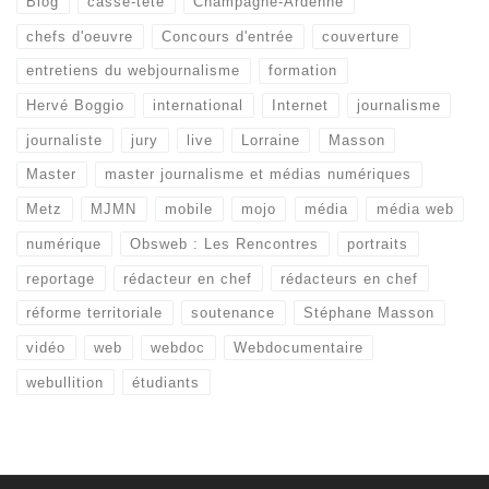
Blog
casse-tête
Champagne-Ardenne
chefs d'oeuvre
Concours d'entrée
couverture
entretiens du webjournalisme
formation
Hervé Boggio
international
Internet
journalisme
journaliste
jury
live
Lorraine
Masson
Master
master journalisme et médias numériques
Metz
MJMN
mobile
mojo
média
média web
numérique
Obsweb : Les Rencontres
portraits
reportage
rédacteur en chef
rédacteurs en chef
réforme territoriale
soutenance
Stéphane Masson
vidéo
web
webdoc
Webdocumentaire
webullition
étudiants