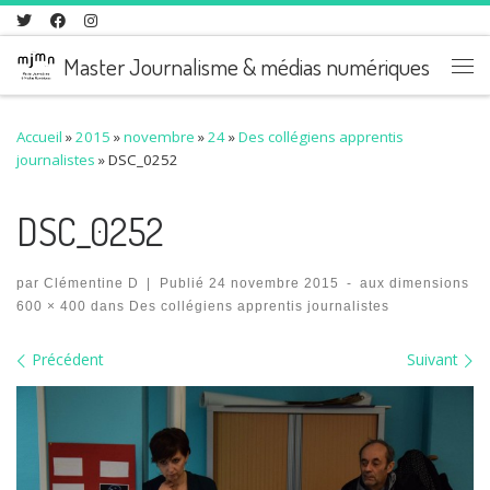
Skip to content
Master Journalisme & médias numériques
Me
Accueil
»
2015
»
novembre
»
24
»
Des collégiens apprentis
journalistes
»
DSC_0252
DSC_0252
par
Clémentine D
|
Publié
24 novembre 2015
-
aux dimensions
600 × 400
dans
Des collégiens apprentis journalistes
Navigation des images
Précédent
Suivant