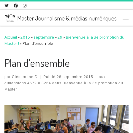
Skip to content
Master Journalisme & médias numériques
Me
Accueil
»
2015
»
septembre
»
29
»
Bienvenue à la 3e promotion du
Master !
»
Plan d’ensemble
Plan d’ensemble
par
Clémentine D
|
Publié
28 septembre 2015
-
aux
dimensions
4672 × 3264
dans
Bienvenue à la 3e promotion du
Master !
Navigation des images