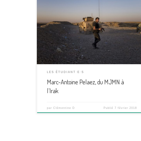
Marc-Antoine Pelaez a fait ses premiers pas en Irak,
quelques mois après être sorti du master
Journalisme et médias numériques. Portrait du
jeune journaliste, à son retour du Kurdistan. Les
zones industrielles d’Hagondange en Moselle l’ont
vu grandir. 26 ans plus tard, tout juste titulaire du
Master Journalisme et médias […]
LES ÉTUDIANT·E·S
Marc-Antoine Pelaez, du MJMN à
l’Irak
par
Clémentine D
Publié
7 février 2018