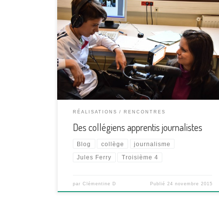
Les élèves de « troisième 4 » du collège Jules-Ferry,
en partenariat avec les étudiants du Master
Journalisme et Médias Numériques, viennent de
fonder leur blog : Trois-4 Blog. Le projet, qui se
déroule sur plusieurs mois, permet aux élèves
d’approcher le travail de journaliste. Au programme :
des publications d’articles, de la […]
RÉALISATIONS
RENCONTRES
Des collégiens apprentis journalistes
Blog
collège
journalisme
Jules Ferry
Troisième 4
par
Clémentine D
Publié
24 novembre 2015